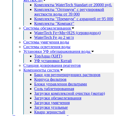
жесткость)
Комплекты WaterTech Standart от 20000 руб.
Комплекты "Оптимум" с регулировкой
жесткости воды от 39 000
Комплекты "Премиум" с аэрацией от 95 000
Комплекты "Компакт"
Системы обезжелезивания
WaterTech Fe+Mn+H2S (сероводород)
WaterTech Fe до 2 мг/л
Системы умягчения воды
Системы осветления воды
Установки УФ обеззараживания воды
TopAqua (ХИТ)
УФ установки Китай
Станция дозирования реагентов
Компоненты систем
Баки для регенерирующих растворов
Корпуса фильтров
Блоки управления фильтрами
Соль таблетированная
Загрузки комплексной очистки (экотар)
Загрузки обезжелезивания
Загрузки умягчения
Загрузки угольные
Кварц зернистый