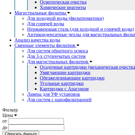
Осмотическая очистка
Химические реагенты
Магистральные фильтры
Для холодной воды (фильтроматики)
Для горячей воды
Нержавеющая сталь (для холодной и горячей воды)
Антиконденсатные чехлы для магистральных филь
Анализ качества воды
Сменные элементы фильтров
Для систем обратного осмоса
Для 3-х ступенчатых систем
Для магистральных фильтров
Осадочные картриджи (механическая очистка
Умягчающие картриджи
Обезжелезивающие картриджи
Угольные картриджи
Картриджи с Арагоном
Лампы для УФ установок
Для систем с нанофильтрацией
Фильтр
Цена
от
до
Сбросить фильтр