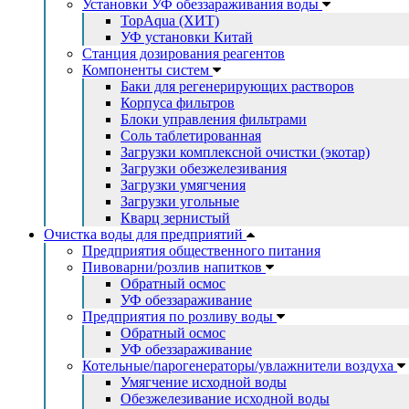
Установки УФ обеззараживания воды
TopAqua (ХИТ)
УФ установки Китай
Станция дозирования реагентов
Компоненты систем
Баки для регенерирующих растворов
Корпуса фильтров
Блоки управления фильтрами
Соль таблетированная
Загрузки комплексной очистки (экотар)
Загрузки обезжелезивания
Загрузки умягчения
Загрузки угольные
Кварц зернистый
Очистка воды для предприятий
Предприятия общественного питания
Пивоварни/розлив напитков
Обратный осмос
УФ обеззараживание
Предприятия по розливу воды
Обратный осмос
УФ обеззараживание
Котельные/парогенераторы/увлажнители воздуха
Умягчение исходной воды
Обезжелезивание исходной воды