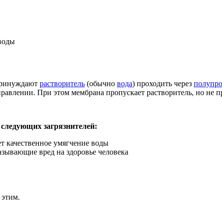
воды
ринуждают
растворитель
(обычно
вода
) проходить через
полупр
равлении. При этом мембрана пропускает растворитель, но не п
 следующих загрязнителей:
ет качественное умягчение воды
азывающие вред на здоровье человека
 этим.