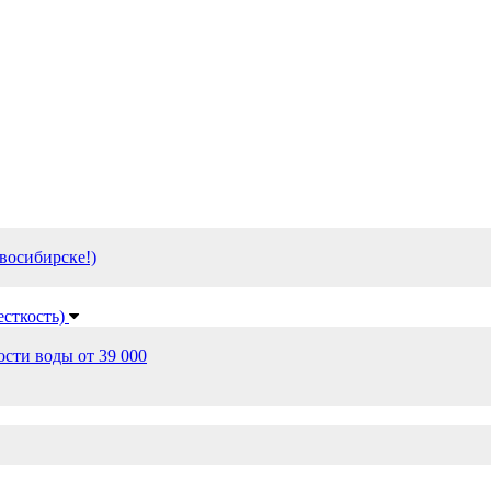
восибирске!)
есткость)
сти воды от 39 000