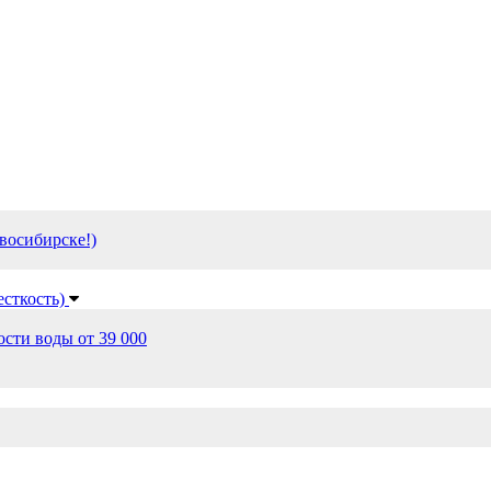
восибирске!)
есткость)
сти воды от 39 000