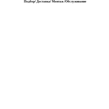
Подбор/
Д
оставка/
М
онтаж
/
О
бслуживание