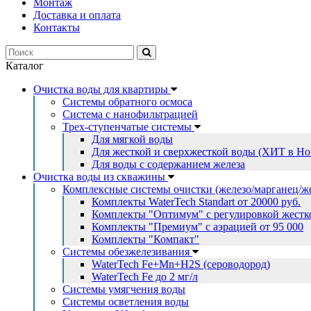
Монтаж
Доставка и оплата
Контакты
Каталог
Очистка воды для квартиры
Системы обратного осмоса
Система с нанофильтрацией
Трех-ступенчатые системы
Для мягкой воды
Для жесткой и сверхжесткой воды (ХИТ в Но
Для воды с содержанием железа
Очистка воды из скважины
Комплексные системы очистки (железо/марганец/ж
Комплекты WaterTech Standart от 20000 руб.
Комплекты "Оптимум" с регулировкой жестко
Комплекты "Премиум" с аэрацией от 95 000
Комплекты "Компакт"
Системы обезжелезивания
WaterTech Fe+Mn+H2S (сероводород)
WaterTech Fe до 2 мг/л
Системы умягчения воды
Системы осветления воды