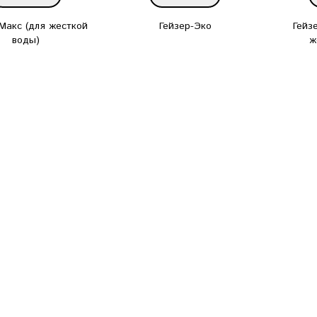
 Макс (для жесткой
Гейзер-Эко
Гейз
воды)
ж