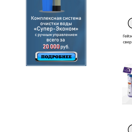
Гейз
свер