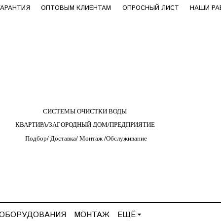
ГАРАНТИЯ
ОПТОВЫМ КЛИЕНТАМ
ОПРОСНЫЙ ЛИСТ
НАШИ Р
СИСТЕМЫ ОЧИСТКИ ВОДЫ
КВАРТИРА/ЗАГОРОДНЫЙ ДОМ/ПРЕДПРИЯТИЕ
Подбор/
Д
оставка/
М
онтаж
/
О
бслуживание
 ОБОРУДОВАНИЯ
МОНТАЖ
ЕЩЁ