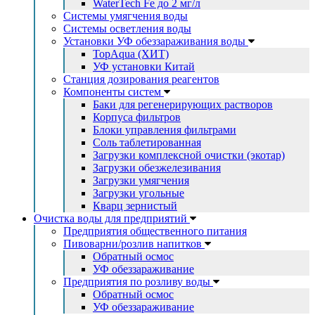
WaterTech Fe до 2 мг/л
Системы умягчения воды
Системы осветления воды
Установки УФ обеззараживания воды
TopAqua (ХИТ)
УФ установки Китай
Станция дозирования реагентов
Компоненты систем
Баки для регенерирующих растворов
Корпуса фильтров
Блоки управления фильтрами
Соль таблетированная
Загрузки комплексной очистки (экотар)
Загрузки обезжелезивания
Загрузки умягчения
Загрузки угольные
Кварц зернистый
Очистка воды для предприятий
Предприятия общественного питания
Пивоварни/розлив напитков
Обратный осмос
УФ обеззараживание
Предприятия по розливу воды
Обратный осмос
УФ обеззараживание