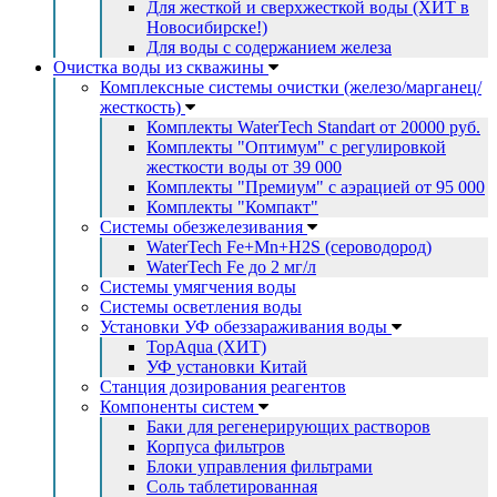
Для жесткой и сверхжесткой воды (ХИТ в
Новосибирске!)
Для воды с содержанием железа
Очистка воды из скважины
Комплексные системы очистки (железо/марганец/
жесткость)
Комплекты WaterTech Standart от 20000 руб.
Комплекты "Оптимум" с регулировкой
жесткости воды от 39 000
Комплекты "Премиум" с аэрацией от 95 000
Комплекты "Компакт"
Системы обезжелезивания
WaterTech Fe+Mn+H2S (сероводород)
WaterTech Fe до 2 мг/л
Системы умягчения воды
Системы осветления воды
Установки УФ обеззараживания воды
TopAqua (ХИТ)
УФ установки Китай
Станция дозирования реагентов
Компоненты систем
Баки для регенерирующих растворов
Корпуса фильтров
Блоки управления фильтрами
Соль таблетированная