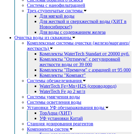
Система с нанофильтрацией
Трех-ступенчатые системы
Для мягкой воды
Для жесткой и сверхжесткой воды (ХИТ в
Новосибирске!)
Для воды с содержанием железа
Очистка воды из скважины
Комплексные системы очистки (железо/марганец/
жесткость)
Комплекты WaterTech Standart от 20000 руб.
Комплекты "Оптимум" с регулировкой
жесткости воды от 39 000
Комплекты "Премиум" с аэрацией от 95 000
Комплекты "Компакт"
Системы обезжелезивания
WaterTech Fe+Mn+H2S (сероводород)
WaterTech Fe до 2 мг/л
Системы умягчения воды
Системы осветления воды
Установки УФ обеззараживания воды
TopAqua (ХИТ)
УФ установки Китай
Станция дозирования реагентов
Компоненты систем