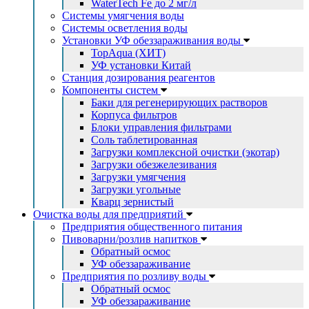
WaterTech Fe до 2 мг/л
Системы умягчения воды
Системы осветления воды
Установки УФ обеззараживания воды
TopAqua (ХИТ)
УФ установки Китай
Станция дозирования реагентов
Компоненты систем
Баки для регенерирующих растворов
Корпуса фильтров
Блоки управления фильтрами
Соль таблетированная
Загрузки комплексной очистки (экотар)
Загрузки обезжелезивания
Загрузки умягчения
Загрузки угольные
Кварц зернистый
Очистка воды для предприятий
Предприятия общественного питания
Пивоварни/розлив напитков
Обратный осмос
УФ обеззараживание
Предприятия по розливу воды
Обратный осмос
УФ обеззараживание