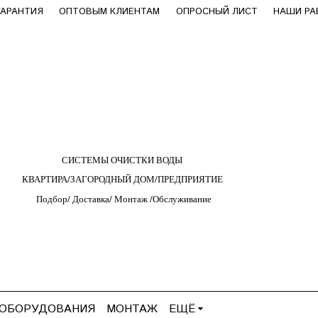
ГАРАНТИЯ
ОПТОВЫМ КЛИЕНТАМ
ОПРОСНЫЙ ЛИСТ
НАШИ Р
СИСТЕМЫ ОЧИСТКИ ВОДЫ
КВАРТИРА/ЗАГОРОДНЫЙ ДОМ/ПРЕДПРИЯТИЕ
Подбор/
Д
оставка/
М
онтаж
/
О
бслуживание
 ОБОРУДОВАНИЯ
МОНТАЖ
ЕЩЁ