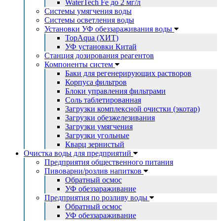
WaterTech Fe до 2 мг/л
Системы умягчения воды
Системы осветления воды
Установки УФ обеззараживания воды
TopAqua (ХИТ)
УФ установки Китай
Станция дозирования реагентов
Компоненты систем
Баки для регенерирующих растворов
Корпуса фильтров
Блоки управления фильтрами
Соль таблетированная
Загрузки комплексной очистки (экотар)
Загрузки обезжелезивания
Загрузки умягчения
Загрузки угольные
Кварц зернистый
Очистка воды для предприятий
Предприятия общественного питания
Пивоварни/розлив напитков
Обратный осмос
УФ обеззараживание
Предприятия по розливу воды
Обратный осмос
УФ обеззараживание