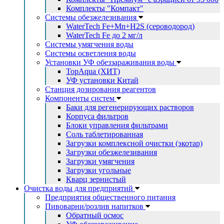
Комплекты "Компакт"
Системы обезжелезивания
WaterTech Fe+Mn+H2S (сероводород)
WaterTech Fe до 2 мг/л
Системы умягчения воды
Системы осветления воды
Установки УФ обеззараживания воды
TopAqua (ХИТ)
УФ установки Китай
Станция дозирования реагентов
Компоненты систем
Баки для регенерирующих растворов
Корпуса фильтров
Блоки управления фильтрами
Соль таблетированная
Загрузки комплексной очистки (экотар)
Загрузки обезжелезивания
Загрузки умягчения
Загрузки угольные
Кварц зернистый
Очистка воды для предприятий
Предприятия общественного питания
Пивоварни/розлив напитков
Обратный осмос