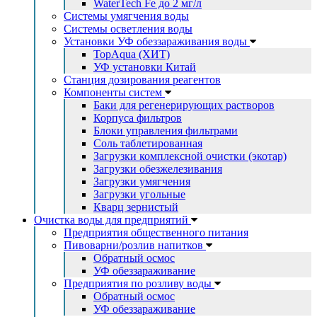
WaterTech Fe до 2 мг/л
Системы умягчения воды
Системы осветления воды
Установки УФ обеззараживания воды
TopAqua (ХИТ)
УФ установки Китай
Станция дозирования реагентов
Компоненты систем
Баки для регенерирующих растворов
Корпуса фильтров
Блоки управления фильтрами
Соль таблетированная
Загрузки комплексной очистки (экотар)
Загрузки обезжелезивания
Загрузки умягчения
Загрузки угольные
Кварц зернистый
Очистка воды для предприятий
Предприятия общественного питания
Пивоварни/розлив напитков
Обратный осмос
УФ обеззараживание
Предприятия по розливу воды
Обратный осмос
УФ обеззараживание