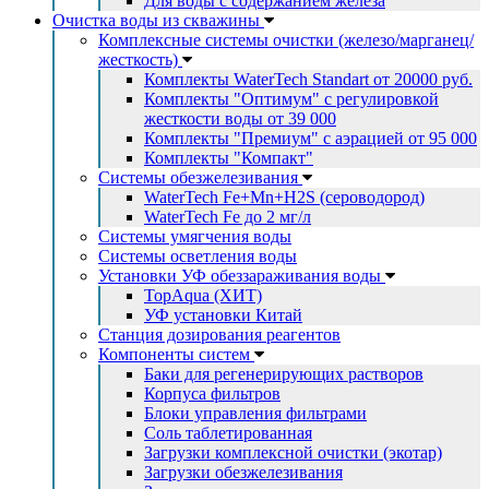
Для воды с содержанием железа
Очистка воды из скважины
Комплексные системы очистки (железо/марганец/
жесткость)
Комплекты WaterTech Standart от 20000 руб.
Комплекты "Оптимум" с регулировкой
жесткости воды от 39 000
Комплекты "Премиум" с аэрацией от 95 000
Комплекты "Компакт"
Системы обезжелезивания
WaterTech Fe+Mn+H2S (сероводород)
WaterTech Fe до 2 мг/л
Системы умягчения воды
Системы осветления воды
Установки УФ обеззараживания воды
TopAqua (ХИТ)
УФ установки Китай
Станция дозирования реагентов
Компоненты систем
Баки для регенерирующих растворов
Корпуса фильтров
Блоки управления фильтрами
Соль таблетированная
Загрузки комплексной очистки (экотар)
Загрузки обезжелезивания