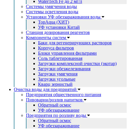
WaterTech Fe до 2 мг/л
Системы умягчения воды
Системы осветления воды
Установки УФ обеззараживания воды
TopAqua (ХИТ)
УФ установки Китай
Станция дозирования реагентов
Компоненты систем
Баки для регенерирующих растворов
Корпуса фильтров
Блоки управления фильтрами
Соль таблетированная
Загрузки комплексной очистки (экотар)
Загрузки обезжелезивания
Загрузки умягчения
Загрузки угольные
Кварц зернистый
Очистка воды для предприятий
Предприятия общественного питания
Пивоварни/розлив напитков
Обратный осмос
УФ обеззараживание
Предприятия по розливу воды
Обратный осмос
УФ обеззараживание