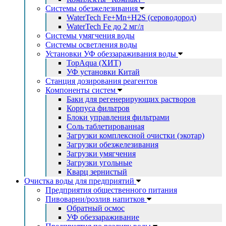
Системы обезжелезивания
WaterTech Fe+Mn+H2S (сероводород)
WaterTech Fe до 2 мг/л
Системы умягчения воды
Системы осветления воды
Установки УФ обеззараживания воды
TopAqua (ХИТ)
УФ установки Китай
Станция дозирования реагентов
Компоненты систем
Баки для регенерирующих растворов
Корпуса фильтров
Блоки управления фильтрами
Соль таблетированная
Загрузки комплексной очистки (экотар)
Загрузки обезжелезивания
Загрузки умягчения
Загрузки угольные
Кварц зернистый
Очистка воды для предприятий
Предприятия общественного питания
Пивоварни/розлив напитков
Обратный осмос
УФ обеззараживание