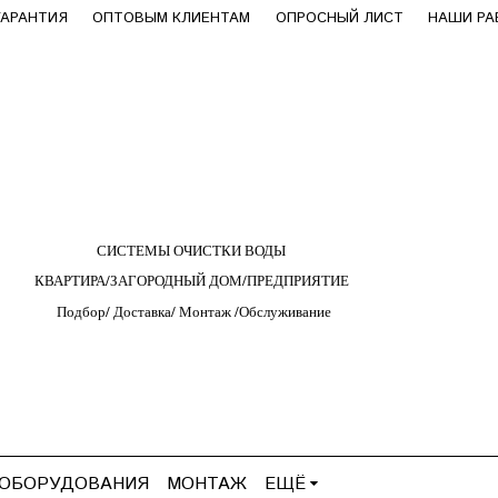
ГАРАНТИЯ
ОПТОВЫМ КЛИЕНТАМ
ОПРОСНЫЙ ЛИСТ
НАШИ Р
СИСТЕМЫ ОЧИСТКИ ВОДЫ
КВАРТИРА/ЗАГОРОДНЫЙ ДОМ/ПРЕДПРИЯТИЕ
Подбор/
Д
оставка/
М
онтаж
/
О
бслуживание
 ОБОРУДОВАНИЯ
МОНТАЖ
ЕЩЁ