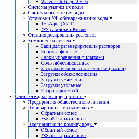
WaterTech Fe до 2 мг/л
Системы умягчения воды
Системы осветления воды
Установки УФ обеззараживания воды
TopAqua (ХИТ)
УФ установки Китай
Станция дозирования реагентов
Компоненты систем
Баки для регенерирующих растворов
Корпуса фильтров
Блоки управления фильтрами
Соль таблетированная
Загрузки комплексной очистки (экотар)
Загрузки обезжелезивания
Загрузки умягчения
Загрузки угольные
Кварц зернистый
Очистка воды для предприятий
Предприятия общественного питания
Пивоварни/розлив напитков
Обратный осмос
УФ обеззараживание
Предприятия по розливу воды
Обратный осмос
УФ обеззараживание