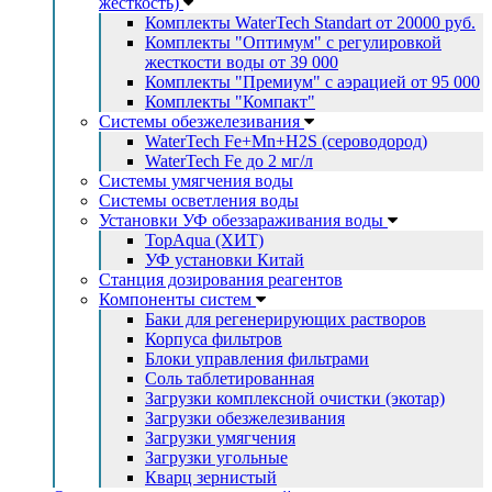
жесткость)
Комплекты WaterTech Standart от 20000 руб.
Комплекты "Оптимум" с регулировкой
жесткости воды от 39 000
Комплекты "Премиум" с аэрацией от 95 000
Комплекты "Компакт"
Системы обезжелезивания
WaterTech Fe+Mn+H2S (сероводород)
WaterTech Fe до 2 мг/л
Системы умягчения воды
Системы осветления воды
Установки УФ обеззараживания воды
TopAqua (ХИТ)
УФ установки Китай
Станция дозирования реагентов
Компоненты систем
Баки для регенерирующих растворов
Корпуса фильтров
Блоки управления фильтрами
Соль таблетированная
Загрузки комплексной очистки (экотар)
Загрузки обезжелезивания
Загрузки умягчения
Загрузки угольные
Кварц зернистый