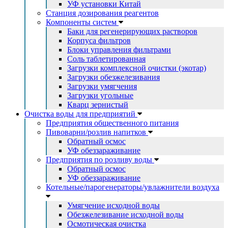
УФ установки Китай
Станция дозирования реагентов
Компоненты систем
Баки для регенерирующих растворов
Корпуса фильтров
Блоки управления фильтрами
Соль таблетированная
Загрузки комплексной очистки (экотар)
Загрузки обезжелезивания
Загрузки умягчения
Загрузки угольные
Кварц зернистый
Очистка воды для предприятий
Предприятия общественного питания
Пивоварни/розлив напитков
Обратный осмос
УФ обеззараживание
Предприятия по розливу воды
Обратный осмос
УФ обеззараживание
Котельные/парогенераторы/увлажнители воздуха
Умягчение исходной воды
Обезжелезивание исходной воды
Осмотическая очистка