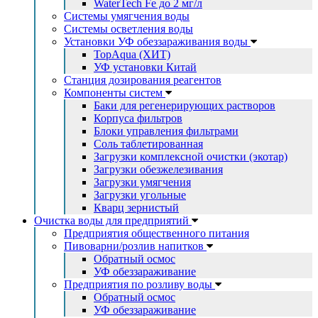
WaterTech Fe до 2 мг/л
Системы умягчения воды
Системы осветления воды
Установки УФ обеззараживания воды
TopAqua (ХИТ)
УФ установки Китай
Станция дозирования реагентов
Компоненты систем
Баки для регенерирующих растворов
Корпуса фильтров
Блоки управления фильтрами
Соль таблетированная
Загрузки комплексной очистки (экотар)
Загрузки обезжелезивания
Загрузки умягчения
Загрузки угольные
Кварц зернистый
Очистка воды для предприятий
Предприятия общественного питания
Пивоварни/розлив напитков
Обратный осмос
УФ обеззараживание
Предприятия по розливу воды
Обратный осмос
УФ обеззараживание