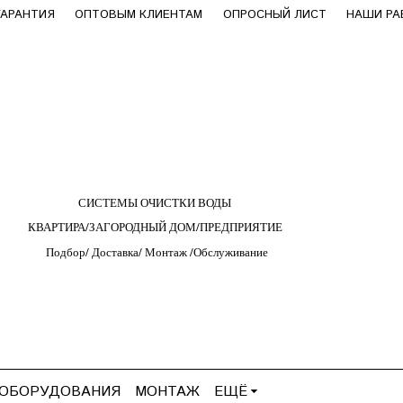
ГАРАНТИЯ
ОПТОВЫМ КЛИЕНТАМ
ОПРОСНЫЙ ЛИСТ
НАШИ Р
СИСТЕМЫ ОЧИСТКИ ВОДЫ
КВАРТИРА/ЗАГОРОДНЫЙ ДОМ/ПРЕДПРИЯТИЕ
Подбор/
Д
оставка/
М
онтаж
/
О
бслуживание
 ОБОРУДОВАНИЯ
МОНТАЖ
ЕЩЁ