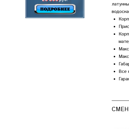
латунны
водосна
Корп
Прис
Корп
мате
Макс
Макс
Габа
Все 
Гара
СМЕН