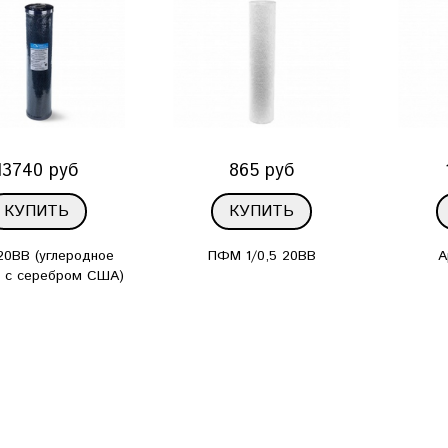
13740 руб
865 руб
КУПИТЬ
КУПИТЬ
0BB (углеродное
ПФМ 1/0,5 20BB
А
о с серебром США)