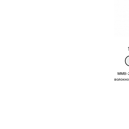
MMB-2
волокн