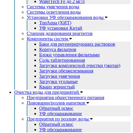
WaterTech Fe до 2 мг/л
Системы умягчения воды
Системы осветления воды
Установки УФ обеззараживания воды
TopAqua (ХИТ)
УФ установки Китай
Станция дозирования реагентов
Компоненты систем
Баки для регенерирующих растворов
Корпуса фильтров
Блоки управления фильтрами
Соль таблетированная
Загрузки комплексной очистки (экотар)
Загрузки обезжелезивания
Загрузки умягчения
Загрузки угольные
Кварц зернистый
Очистка воды для предприятий
Предприятия общественного питания
Пивоварни/розлив напитков
Обратный осмос
УФ обеззараживание
Предприятия по розливу воды
Обратный осмос
УФ обеззараживание