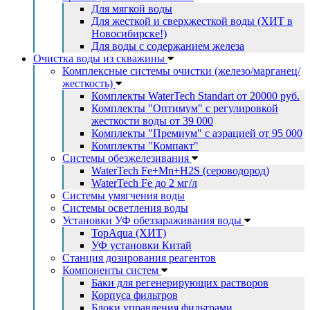
Для мягкой воды
Для жесткой и сверхжесткой воды (ХИТ в
Новосибирске!)
Для воды с содержанием железа
Очистка воды из скважины
Комплексные системы очистки (железо/марганец/
жесткость)
Комплекты WaterTech Standart от 20000 руб.
Комплекты "Оптимум" с регулировкой
жесткости воды от 39 000
Комплекты "Премиум" с аэрацией от 95 000
Комплекты "Компакт"
Системы обезжелезивания
WaterTech Fe+Mn+H2S (сероводород)
WaterTech Fe до 2 мг/л
Системы умягчения воды
Системы осветления воды
Установки УФ обеззараживания воды
TopAqua (ХИТ)
УФ установки Китай
Станция дозирования реагентов
Компоненты систем
Баки для регенерирующих растворов
Корпуса фильтров
Блоки управления фильтрами