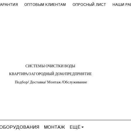
ГАРАНТИЯ
ОПТОВЫМ КЛИЕНТАМ
ОПРОСНЫЙ ЛИСТ
НАШИ Р
СИСТЕМЫ ОЧИСТКИ ВОДЫ
КВАРТИРА/ЗАГОРОДНЫЙ ДОМ/ПРЕДПРИЯТИЕ
Подбор/
Д
оставка/
М
онтаж
/
О
бслуживание
 ОБОРУДОВАНИЯ
МОНТАЖ
ЕЩЁ