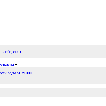
восибирске!)
есткость)
сти воды от 39 000