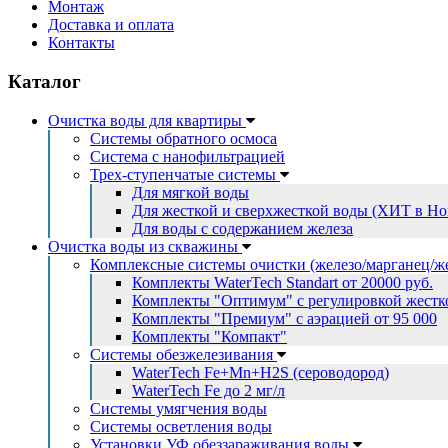
Монтаж
Доставка и оплата
Контакты
Каталог
Очистка воды для квартиры
Системы обратного осмоса
Система с нанофильтрацией
Трех-ступенчатые системы
Для мягкой воды
Для жесткой и сверхжесткой воды (ХИТ в Но
Для воды с содержанием железа
Очистка воды из скважины
Комплексные системы очистки (железо/марганец/ж
Комплекты WaterTech Standart от 20000 руб.
Комплекты "Оптимум" с регулировкой жестко
Комплекты "Премиум" с аэрацией от 95 000
Комплекты "Компакт"
Системы обезжелезивания
WaterTech Fe+Mn+H2S (сероводород)
WaterTech Fe до 2 мг/л
Системы умягчения воды
Системы осветления воды
Установки УФ обеззараживания воды