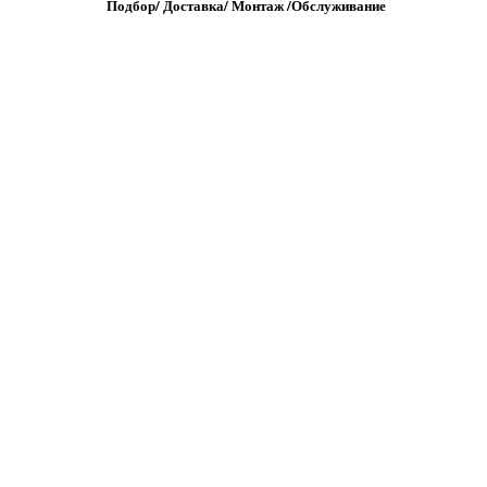
Подбор/
Д
оставка/
М
онтаж
/
О
бслуживание