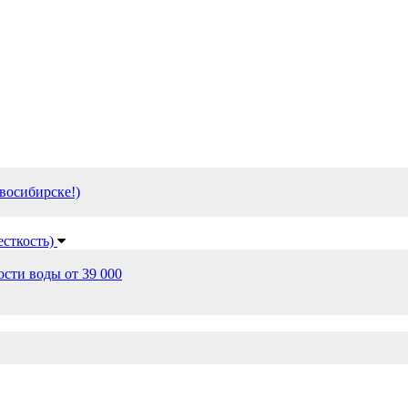
восибирске!)
есткость)
сти воды от 39 000