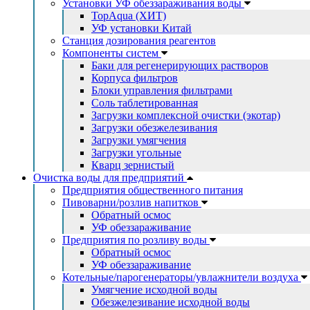
Установки УФ обеззараживания воды
TopAqua (ХИТ)
УФ установки Китай
Станция дозирования реагентов
Компоненты систем
Баки для регенерирующих растворов
Корпуса фильтров
Блоки управления фильтрами
Соль таблетированная
Загрузки комплексной очистки (экотар)
Загрузки обезжелезивания
Загрузки умягчения
Загрузки угольные
Кварц зернистый
Очистка воды для предприятий
Предприятия общественного питания
Пивоварни/розлив напитков
Обратный осмос
УФ обеззараживание
Предприятия по розливу воды
Обратный осмос
УФ обеззараживание
Котельные/парогенераторы/увлажнители воздуха
Умягчение исходной воды
Обезжелезивание исходной воды