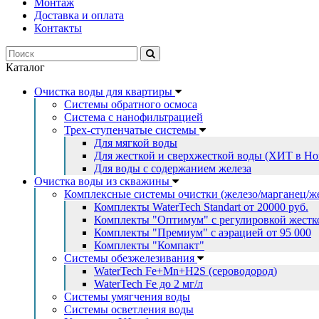
Монтаж
Доставка и оплата
Контакты
Каталог
Очистка воды для квартиры
Системы обратного осмоса
Система с нанофильтрацией
Трех-ступенчатые системы
Для мягкой воды
Для жесткой и сверхжесткой воды (ХИТ в Но
Для воды с содержанием железа
Очистка воды из скважины
Комплексные системы очистки (железо/марганец/ж
Комплекты WaterTech Standart от 20000 руб.
Комплекты "Оптимум" с регулировкой жестко
Комплекты "Премиум" с аэрацией от 95 000
Комплекты "Компакт"
Системы обезжелезивания
WaterTech Fe+Mn+H2S (сероводород)
WaterTech Fe до 2 мг/л
Системы умягчения воды
Системы осветления воды