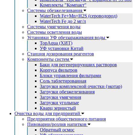
Комплекты "Компакт"
Системы обезжелезивания
WaterTech Fe+Mn+H2S (сероводород)
WaterTech Fe до 2 мг/л
Системы умягчения воды
Системы осветления воды
Установки УФ обеззараживания воды
TopAqua (ХИТ)
УФ установки Китай
Станция дозирования реагентов
Компоненты систем
Баки для регенерирующих растворов
Корпуса фильтров
Блоки управления фильтрами
Соль таблетированная
Загрузки комплексной очистки (экотар)
Загрузки обезжелезивания
Загрузки умягчения
Загрузки угольные
Кварц зернистый
Очистка воды для предприятий
Предприятия общественного питания
Пивоварни/розлив напитков
Обратный осмос