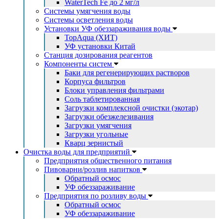
WaterTech Fe до 2 мг/л
Системы умягчения воды
Системы осветления воды
Установки УФ обеззараживания воды
TopAqua (ХИТ)
УФ установки Китай
Станция дозирования реагентов
Компоненты систем
Баки для регенерирующих растворов
Корпуса фильтров
Блоки управления фильтрами
Соль таблетированная
Загрузки комплексной очистки (экотар)
Загрузки обезжелезивания
Загрузки умягчения
Загрузки угольные
Кварц зернистый
Очистка воды для предприятий
Предприятия общественного питания
Пивоварни/розлив напитков
Обратный осмос
УФ обеззараживание
Предприятия по розливу воды
Обратный осмос
УФ обеззараживание