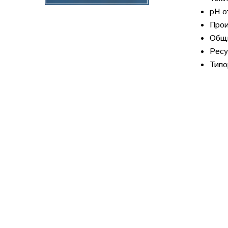
рН о
Прои
Общи
Ресу
Типо