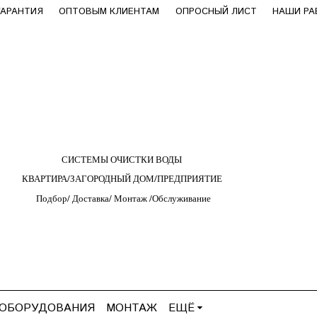
ГАРАНТИЯ
ОПТОВЫМ КЛИЕНТАМ
ОПРОСНЫЙ ЛИСТ
НАШИ Р
СИСТЕМЫ ОЧИСТКИ ВОДЫ
КВАРТИРА/ЗАГОРОДНЫЙ ДОМ/ПРЕДПРИЯТИЕ
Подбор/
Д
оставка/
М
онтаж
/
О
бслуживание
 ОБОРУДОВАНИЯ
МОНТАЖ
ЕЩЁ