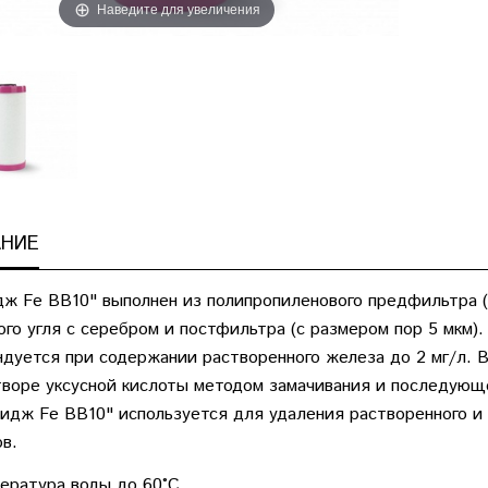
Наведите для увеличения
НИЕ
ж Fe BB10" выполнен из полипропиленового предфильтра (
ого угля с серебром и постфильтра (с размером пор 5 мкм)
дуется при содержании растворенного железа до 2 мг/л. 
воре уксусной кислоты методом замачивания и последующ
ж Fe BВ10" используется для удаления растворенного и 
в.
ература воды до 60°С