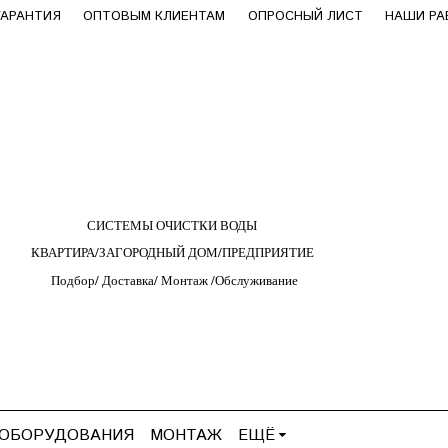
ГАРАНТИЯ
ОПТОВЫМ КЛИЕНТАМ
ОПРОСНЫЙ ЛИСТ
НАШИ Р
СИСТЕМЫ ОЧИСТКИ ВОДЫ
КВАРТИРА/ЗАГОРОДНЫЙ ДОМ/ПРЕДПРИЯТИЕ
Подбор/
Д
оставка/
М
онтаж
/
О
бслуживание
 ОБОРУДОВАНИЯ
МОНТАЖ
ЕЩЁ