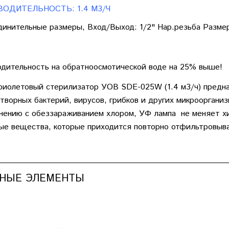
ОДИТЕЛЬНОСТЬ: 1.4 М3/Ч
инительные размеры, Вход/Выход: 1/2" Нар.резьба Размеры:
дительность на обратноосмотической воде на 25% выше!
иолетовый стерилизатор УОВ SDE-025W (1.4 м3/ч) предна
творных бактерий, вирусов, грибков и других микроорганиз
нению с обеззараживанием хлором, УФ лампа не меняет хи
ые вещества, которые приходится повторно отфильтровыв
НЫЕ ЭЛЕМЕНТЫ