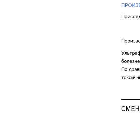
ПРОИЗВ
Присоед
Произво
Ультраф
болезне
По срав
токсичн
СМЕН