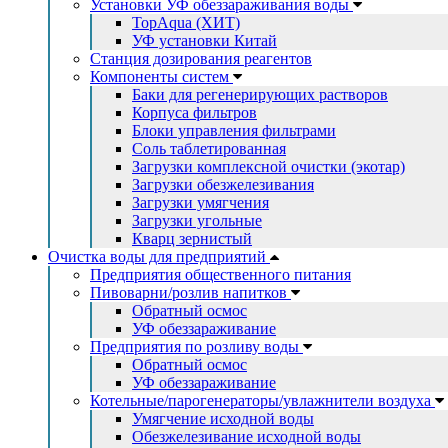
Установки УФ обеззараживания воды
TopAqua (ХИТ)
УФ установки Китай
Станция дозирования реагентов
Компоненты систем
Баки для регенерирующих растворов
Корпуса фильтров
Блоки управления фильтрами
Соль таблетированная
Загрузки комплексной очистки (экотар)
Загрузки обезжелезивания
Загрузки умягчения
Загрузки угольные
Кварц зернистый
Очистка воды для предприятий
Предприятия общественного питания
Пивоварни/розлив напитков
Обратный осмос
УФ обеззараживание
Предприятия по розливу воды
Обратный осмос
УФ обеззараживание
Котельные/парогенераторы/увлажнители воздуха
Умягчение исходной воды
Обезжелезивание исходной воды