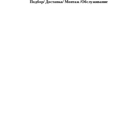
Подбор/
Д
оставка/
М
онтаж
/
О
бслуживание