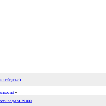
восибирске!)
есткость)
сти воды от 39 000