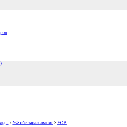
тров
)
воды
УФ обеззараживание
УОВ