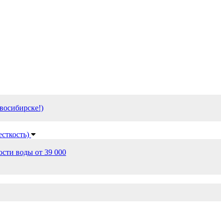
восибирске!)
есткость)
сти воды от 39 000