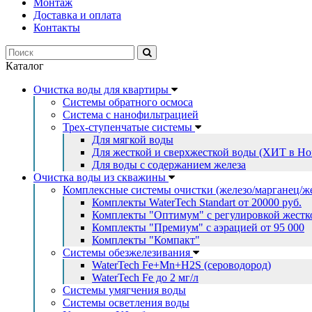
Монтаж
Доставка и оплата
Контакты
Каталог
Очистка воды для квартиры
Системы обратного осмоса
Система с нанофильтрацией
Трех-ступенчатые системы
Для мягкой воды
Для жесткой и сверхжесткой воды (ХИТ в Но
Для воды с содержанием железа
Очистка воды из скважины
Комплексные системы очистки (железо/марганец/ж
Комплекты WaterTech Standart от 20000 руб.
Комплекты "Оптимум" с регулировкой жестко
Комплекты "Премиум" с аэрацией от 95 000
Комплекты "Компакт"
Системы обезжелезивания
WaterTech Fe+Mn+H2S (сероводород)
WaterTech Fe до 2 мг/л
Системы умягчения воды
Системы осветления воды