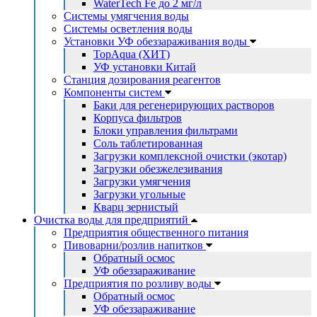
WaterTech Fe до 2 мг/л
Системы умягчения воды
Системы осветления воды
Установки УФ обеззараживания воды
TopAqua (ХИТ)
УФ установки Китай
Станция дозирования реагентов
Компоненты систем
Баки для регенерирующих растворов
Корпуса фильтров
Блоки управления фильтрами
Соль таблетированная
Загрузки комплексной очистки (экотар)
Загрузки обезжелезивания
Загрузки умягчения
Загрузки угольные
Кварц зернистый
Очистка воды для предприятий
Предприятия общественного питания
Пивоварни/розлив напитков
Обратный осмос
УФ обеззараживание
Предприятия по розливу воды
Обратный осмос
УФ обеззараживание