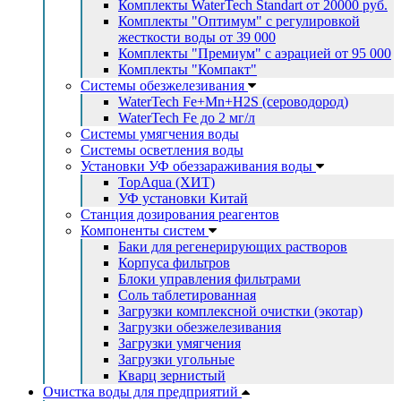
Комплекты WaterTech Standart от 20000 руб.
Комплекты "Оптимум" с регулировкой
жесткости воды от 39 000
Комплекты "Премиум" с аэрацией от 95 000
Комплекты "Компакт"
Системы обезжелезивания
WaterTech Fe+Mn+H2S (сероводород)
WaterTech Fe до 2 мг/л
Системы умягчения воды
Системы осветления воды
Установки УФ обеззараживания воды
TopAqua (ХИТ)
УФ установки Китай
Станция дозирования реагентов
Компоненты систем
Баки для регенерирующих растворов
Корпуса фильтров
Блоки управления фильтрами
Соль таблетированная
Загрузки комплексной очистки (экотар)
Загрузки обезжелезивания
Загрузки умягчения
Загрузки угольные
Кварц зернистый
Очистка воды для предприятий