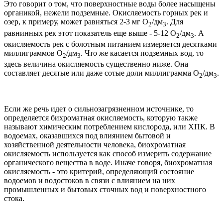
Это говорит о том, что поверхностные воды более насыщены
органикой, нежели подземные. Окисляемость горных рек и
озер, к примеру, может равняться 2-3 мг О
/дм
. Для
2
3
равнинных рек этот показатель еще выше - 5-12 О
/дм
. А
2
3
окисляемость рек с болотным питанием измеряется десятками
миллиграммов О
/дм
. Что же касается подземных вод, то
2
3
здесь величина окисляемость существенно ниже. Она
составляет десятые или даже сотые доли миллиграмма О
/дм
.
2
3
Если же речь идет о сильнозагрязненном источнике, то
определяется бихроматная окисляемость, которую также
называют химическим потреблением кислорода, или ХПК. В
водоемах, оказавшихся под влиянием бытовой и
хозяйственной деятельности человека, биохроматная
окисляемость используется как способ измерить содержание
органического вещества в воде. Иначе говоря, биохроматная
окисляемость - это критерий, определяющий состояние
водоемов и водостоков в связи с влиянием на них
промышленных и бытовых сточных вод и поверхностного
стока.