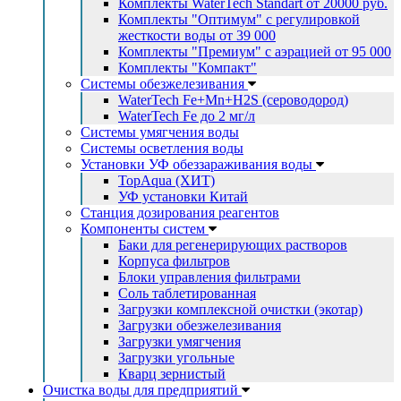
Комплекты WaterTech Standart от 20000 руб.
Комплекты "Оптимум" с регулировкой
жесткости воды от 39 000
Комплекты "Премиум" с аэрацией от 95 000
Комплекты "Компакт"
Системы обезжелезивания
WaterTech Fe+Mn+H2S (сероводород)
WaterTech Fe до 2 мг/л
Системы умягчения воды
Системы осветления воды
Установки УФ обеззараживания воды
TopAqua (ХИТ)
УФ установки Китай
Станция дозирования реагентов
Компоненты систем
Баки для регенерирующих растворов
Корпуса фильтров
Блоки управления фильтрами
Соль таблетированная
Загрузки комплексной очистки (экотар)
Загрузки обезжелезивания
Загрузки умягчения
Загрузки угольные
Кварц зернистый
Очистка воды для предприятий