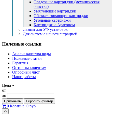
Осадочные картриджи (механическая
очистка)
Умягчающие картриджи
Обезжелезивающие картриджи
Угольные картриджи
Картриджи с Арагоном
Лампы для УФ установок
Для систем с нанофильтрацией
Полезные ссылки
Анализ качества воды
Полезные статьи
Гарантия
Оптовым клиентам
Опросный лист
Наши работы
Цена
от
до
Применить
Сбросить фильтр
0
Корзина:
0 руб