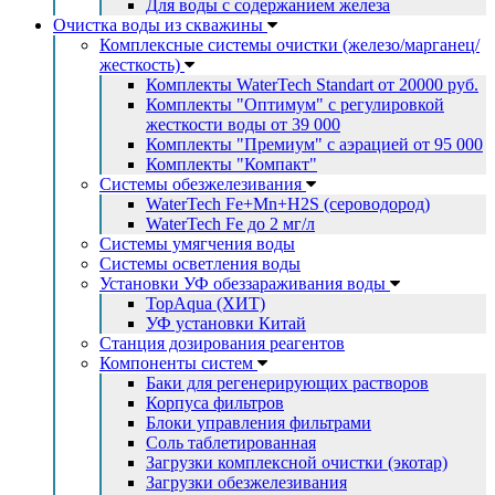
Для воды с содержанием железа
Очистка воды из скважины
Комплексные системы очистки (железо/марганец/
жесткость)
Комплекты WaterTech Standart от 20000 руб.
Комплекты "Оптимум" с регулировкой
жесткости воды от 39 000
Комплекты "Премиум" с аэрацией от 95 000
Комплекты "Компакт"
Системы обезжелезивания
WaterTech Fe+Mn+H2S (сероводород)
WaterTech Fe до 2 мг/л
Системы умягчения воды
Системы осветления воды
Установки УФ обеззараживания воды
TopAqua (ХИТ)
УФ установки Китай
Станция дозирования реагентов
Компоненты систем
Баки для регенерирующих растворов
Корпуса фильтров
Блоки управления фильтрами
Соль таблетированная
Загрузки комплексной очистки (экотар)
Загрузки обезжелезивания