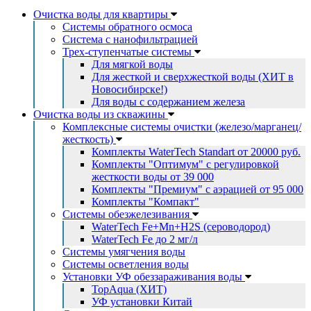
Очистка воды для квартиры
Системы обратного осмоса
Система с нанофильтрацией
Трех-ступенчатые системы
Для мягкой воды
Для жесткой и сверхжесткой воды (ХИТ в
Новосибирске!)
Для воды с содержанием железа
Очистка воды из скважины
Комплексные системы очистки (железо/марганец/
жесткость)
Комплекты WaterTech Standart от 20000 руб.
Комплекты "Оптимум" с регулировкой
жесткости воды от 39 000
Комплекты "Премиум" с аэрацией от 95 000
Комплекты "Компакт"
Системы обезжелезивания
WaterTech Fe+Mn+H2S (сероводород)
WaterTech Fe до 2 мг/л
Системы умягчения воды
Системы осветления воды
Установки УФ обеззараживания воды
TopAqua (ХИТ)
УФ установки Китай