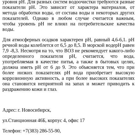
уровня pH. Для разных систем водоочистки требуются разные
показатели pH. Это зависит от характера материалов, от
метода обработки воды, от состава воды и некоторых других
показателей. Однако в любом случае считается важным,
чтобы уровень pH не влиял на потребительские качества
воды.
Для атмосферных осадков характерен pH, равный 4,6-6,1. pH
речной воды колеблется от 6,5 до 8,5. В морской водеpH равен
7,9 -8,3. Несмотря на то, что ВОЗ не рекомендует какого-либо
определенного показателя pH, считается, что вода,
употребляемая в качестве питья, а также в бытовых целях,
должна иметь pH от 6 до 9. Это объясняется тем, что при
более низких показателях pH вода приобретает высокую
коррозионную активность, а при более высоких показателях
она становится неприятной на запах и может приводить к
раздражению кожи и глаз.
Адрес: г. Новосибирск,
ул.Станционная 46Б, корпус 4, офис 17
Телефон: +7(383) 286-55-90,