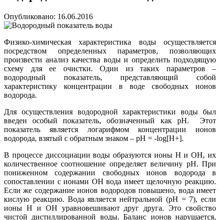
Опубликовано: 16.06.2016
Физико-химическая характеристика воды осуществляется
посредством определенных параметров, позволяющих
произвести анализ качества воды и определить подходящую
схему для ее очистки. Один из таких параметров –
водородный показатель, представляющий собой
характеристику концентрации в воде свободных ионов
водорода.
Для осуществления водородной характеристики воды был
введен особый показатель, обозначенный как pH. Этот
показатель является логарифмом концентрации ионов
водорода, взятый с обратным знаком – pH = -log[H+].
В процессе диссоциации воды образуются ионы H и OH, их
количественное соотношение определяет величину pH. При
пониженном содержании свободных ионов водорода в
сопоставлении с ионами OH вода имеет щелочную реакцию.
Если же содержание ионов водородов повышено, вода имеет
кислую реакцию. Вода является нейтральной (pH = 7), если
ионы H и OH уравновешивают друг друга. Это свойство
чистой дистиллированной воды. Баланс ионов нарушается,